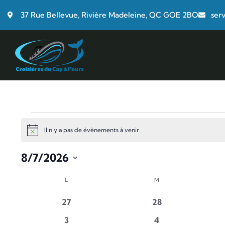
37 Rue Bellevue, Rivière Madeleine, QC GOE 2BO
ser
Il n'y a pas de évènements à venir
Notice
8/7/2026
Choisir
Calendar
L
M
la
of
date.
0
0
27
28
Évènements
évènements
évènements
0
0
3
4