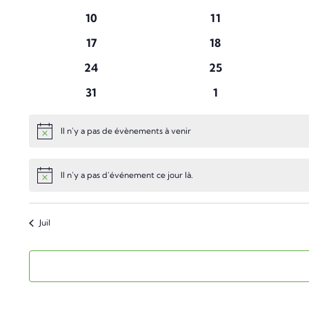
évènements
évènements
0
0
10
11
évènements
évènements
0
0
17
18
évènements
évènements
0
0
24
25
évènements
évènements
0
0
31
1
évènements
évènements
Il n'y a pas de évènements à venir
Notice
Il n’y a pas d’événement ce jour là.
Notice
Juil