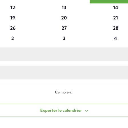
évènements
évènements
évène
0
0
0
12
13
14
évènements
évènements
évène
0
0
0
19
20
21
évènements
évènements
évène
0
0
0
26
27
28
évènements
évènements
évène
0
0
0
2
3
4
évènements
évènements
évène
Ce mois-ci
Exporter le calendrier