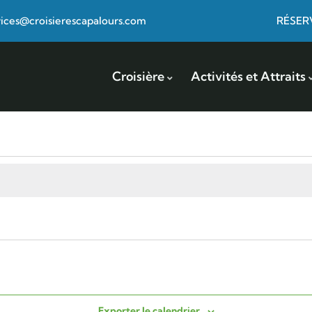
vices@croisierescapalours.com
RÉSER
Croisière
Activités et Attraits
Exporter le calendrier