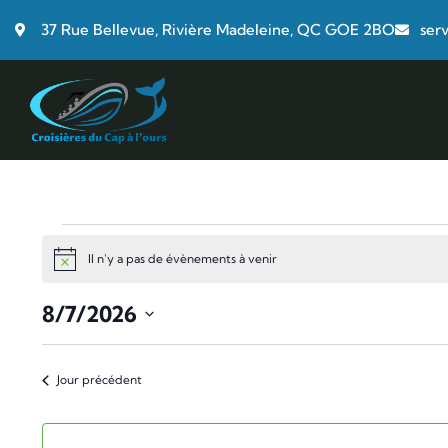
37 Rue Bellevue, Rivière Madeleine, QC GOE 2BO
ser
Il n'y a pas de évènements à venir
Notice
8/7/2026
Choisir
la
Jour précédent
date.