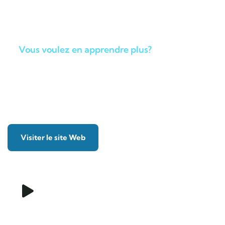
Vous voulez en apprendre plus?
Baleines en direct: Tout sur les
baleines du Saint-Laurent
Visiter le site Web