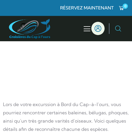
0
RÉSERVEZ MAINTENANT
Faune marine
Lors de votre excurssion à Bord du Cap-à-l’ours, vous
pourriez rencontrer certaines baleines, bélugas, phoques,
ainsi qu’un très grande varités d’oiseaux. Voici quelques
détails afin de reconnaître chacune des espèces.