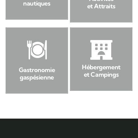
nautiques
et Attraits
Hébergement
Gastronomie
et Campings
gaspésienne