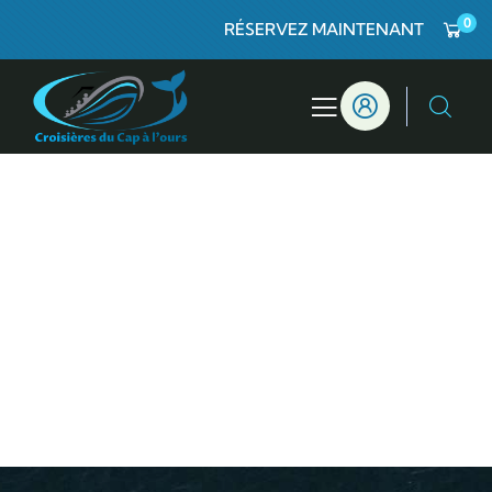
0
RÉSERVEZ MAINTENANT
Croisière
Personnalisée