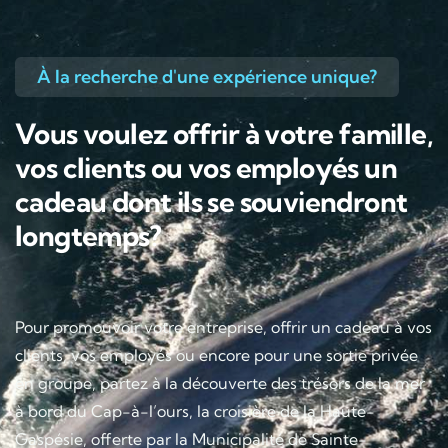
À la recherche d'une expérience unique?
Vous voulez offrir à votre famille,
vos clients ou vos employés un
cadeau dont ils se souviendront
longtemps?
Pour promouvoir votre entreprise, offrir un cadeau à vos
clients, vos employés ou encore pour une sortie privée
en groupe, partez à la découverte des trésors de la mer
à bord du Cap-à-l’ours, la croisière de la Haute-
Gaspésie, offerte par la Municipalité de Sainte-