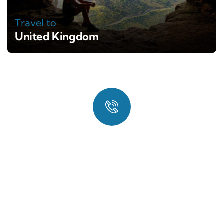
Travel to
United Kingdom
Quick booking process
Talk to an expert
+ 1- (246) 333-0089