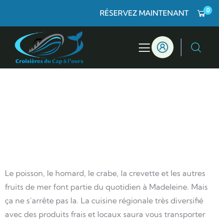
0
RÉSERVEZ MAINTENANT
Gastronomie
L
e poisson, le homard, le crabe, la crevette et les autres
fruits de mer font partie du quotidien à Madeleine. Mais
ça ne s’arrête pas la. La cuisine régionale très diversifié
avec des produits frais et locaux saura vous transporter