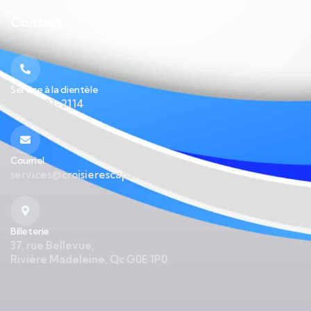
Contact
Service à la clientèle
(418) 393-2114
Courriel
services@croisierescapalours.com
Billeterie
37, rue Bellevue,
Rivière Madeleine, Qc G0E 1P0