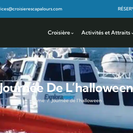
vices@croisierescapalours.com
RÉSER
Croisière
Activités et Attraits
Journée De L’hallowee
Home
Journée de l’halloween